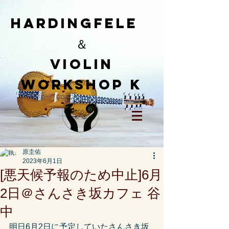
HardingFele
＆
​Violin
workshop K
原圭佑
2023年6月1日
[悪天候予報のため中止]6月
2日＠さんさき坂カフェ 谷
中
明日6月2日に予定していたさんさき坂