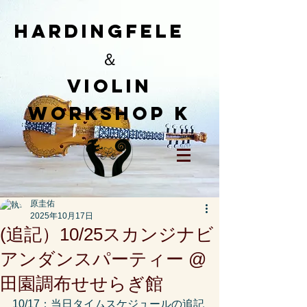
HardingFele
＆
​Violin
workshop K
原圭佑
2025年10月17日
(追記）10/25スカンジナビ
アンダンスパーティー @
田園調布せせらぎ館
10/17：当日タイムスケジュールの追記