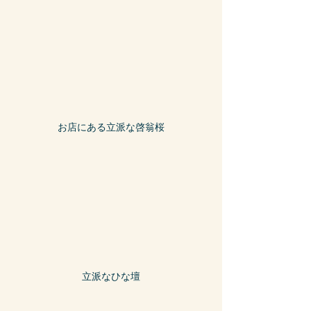
お店にある立派な啓翁桜
立派なひな壇