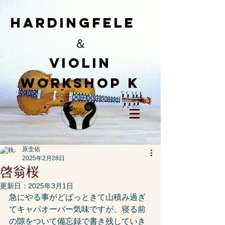
HardingFele
＆
​Violin
workshop K
原圭佑
2025年2月28日
啓翁桜
更新日：
2025年3月1日
急にやる事がどばっときて山積み過ぎ
てキャパオーバー気味ですが、寝る前
の隙をついて備忘録で書き残していき