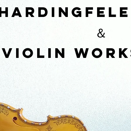
HardingFele
＆
​Violin wor