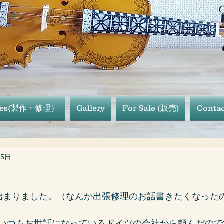
ices(製作・修理）
Gallery
For Sale (販売)
Contac
15日
始まりました。（なんか出張修理のお話書きたくなった
いつもお世話になっているドイツの会社から頼んだので