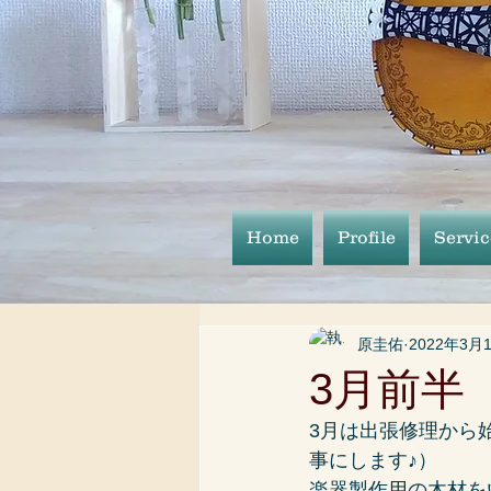
Home
Profile
Serv
原圭佑
2022年3月
3月前半
3月は出張修理から
事にします♪）
楽器製作用の木材を