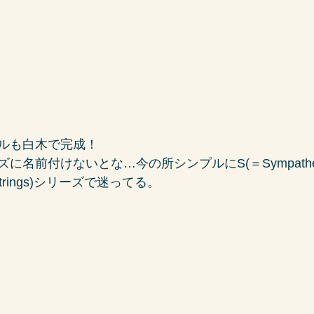
ルも白木で完成！
に名前付けないとな…今の所シンプルにS(＝Sympathet
c Strings)シリーズで迷ってる。