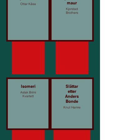
maur
Ottar Kåsa
Kjorstad
Brothers
Isomeri
Slåttar
etter
Aslak Brimi
Anders
Kvartett
Bonde
Knut Hamre