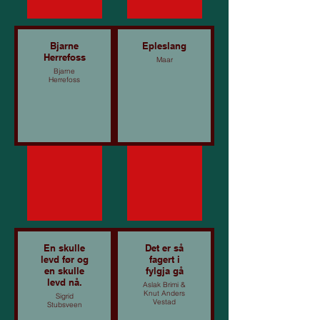
Bjarne
Epleslang
Herrefoss
Maar
Bjarne
Herrefoss
En skulle
Det er så
levd før og
fagert i
en skulle
fylgja gå
levd nå.
Aslak Brimi &
Knut Anders
Sigrid
Vestad
Stubsveen