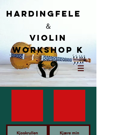
HardingFele
＆
​Violin
workshop K
Kjoskrullen
Kjære min