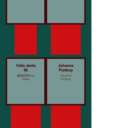
Vetla Jento
Johanne
Mi
Flottorp
酒井絵美/Emy
Johanne
Sakai
Flottorp