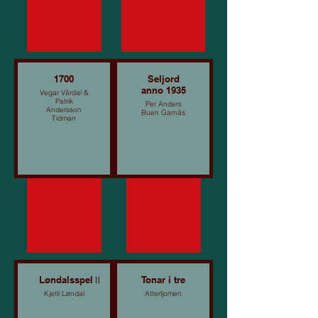
1700
Seljord
anno 1935
Vegar Vårdal &
Patrik
Per Anders
Andersson
Buen Garnås
Tidman
LøndalsspelⅡ
Tonar i tre
Kjetil Løndal
Atterljomen