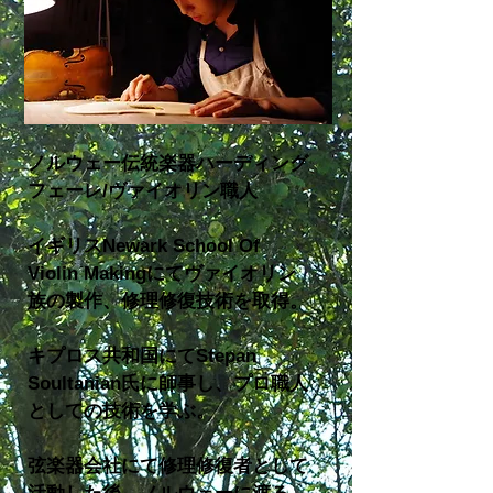
​ノルウェー伝統楽器ハーディング
フェーレ/ヴァイオリン職人
イギリスNewark School Of
Violin Makingにてヴァイオリン
族の製作、修理修復技術を取得。
キプロス共和国にてStepan
Soultanian氏に師事し、プロ職人
としての技術を学ぶ。
弦楽器会社にて修理修復者として