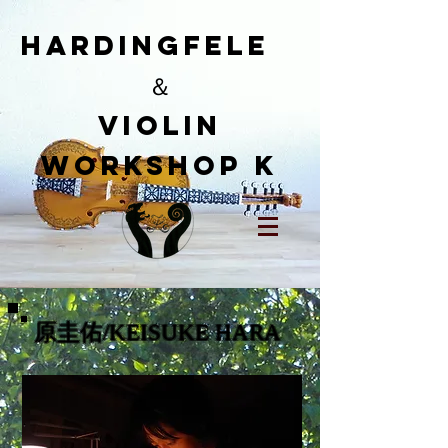
HardingFele
＆
​Violin
workshop K
​原圭佑/KEISUKE HARA