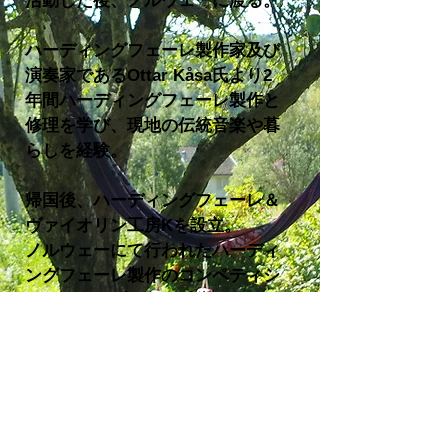
活動した後、ノルウェーに渡る。
ハーディングフェーレ製作家及び
演奏家であるOttar Kåsa氏より2
年間ハーディングフェーレ製作と
修理を学び、現地の伝統音楽や暮
らしを経験。
帰国後、ハーディングフェーレ＆
ヴァイオリン工房Kを設立。
ノルウェーにて行われたハーディ
ングフェーレ製作のコンペティシ
ョンでディプロマを受賞。
現在は鎌倉市にて弦楽器工房を構
え活動し、イベントやハーディン
グフェーレ演奏グループTokyo
Spelemannslag