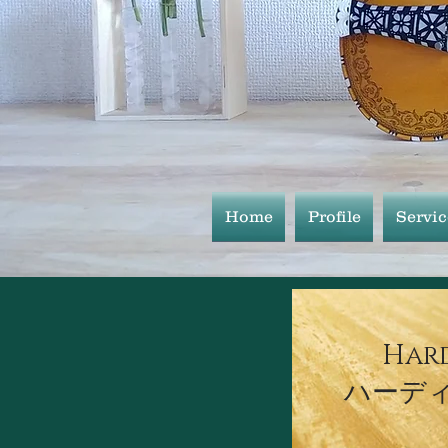
Home
Profile
Serv
Hard
​ハーデ