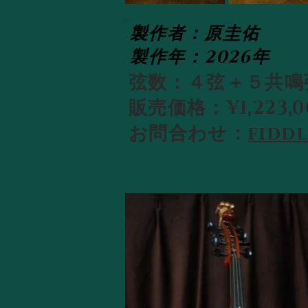
製作者：原圭佑
​製作年：2026年
弦数：４弦＋５共鳴
​販売価格：¥1,223,0
​お問合わせ：
fidd