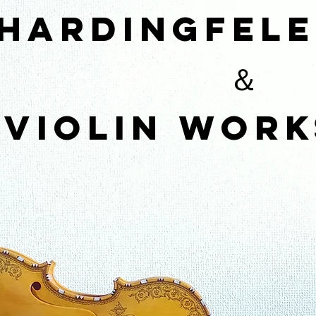
HardingFele
＆
​Violin wor