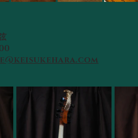
弦
00
le@keisukehara.com