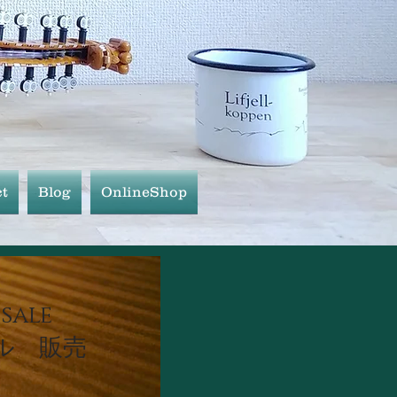
t
Blog
OnlineShop
sale
ル 販売