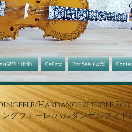
ices(製作・修理）
Gallery
For Sale (販売)
Contac
ingfele/Hardangerfiddle For 
ィングフェーレ/ハルダンゲルフィド