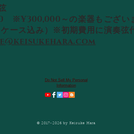
弦
000 ※¥300,000～の楽器もござ
00(ケース込み）※初期費用に演奏
le@keisukehara.com
Do Not Sell My Personal
Information
© 2017-2026 by Keisuke Hara