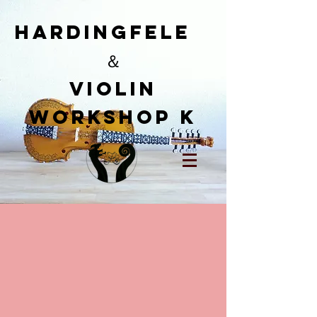
HardingFele
＆
​Violin
workshop K